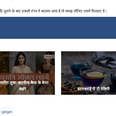
यदि धुलने के बाद उसकी रंगत में बदलाव आता है तो समझ लीजिए उसमें मिलावट है।
रात्रि लुक: कटरीना कैफ के बेस्ट
लहंगे
बटरफ्लाई पी टी रेसिपी
ginger