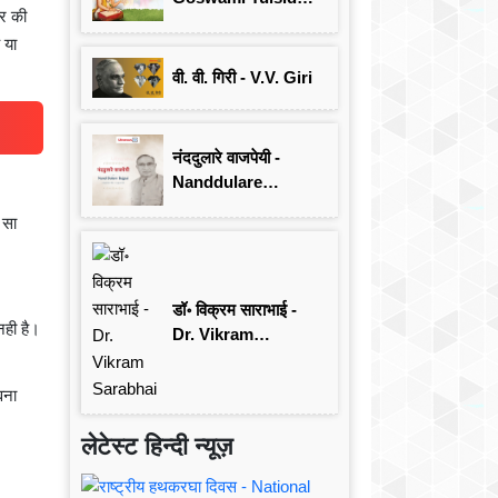
हर की
जयंती विशेष
 या
वी. वी. गिरी - V.V. Giri
नंददुलारे वाजपेयी -
Nanddulare
Vajpayee
 सा
डॉ॰ विक्रम साराभाई -
ही है।
Dr. Vikram
Sarabhai
वना
लेटेस्ट हिन्दी न्यूज़