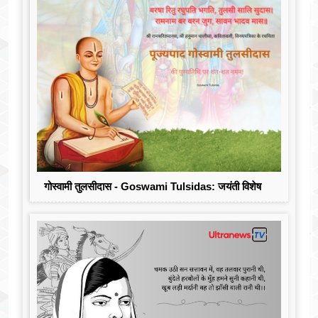
गोस्वामी तुलसीदास - Goswami Tulsidas: जयंती विशेष