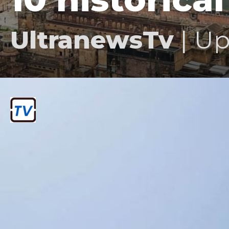
UltranewsTv
| Up