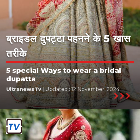
ब्राइडल दुपट्टा पहनने के 5 खास
तरीके
5 special Ways to wear a bridal
dupatta
UltranewsTv
| Updated : 12 November, 2024