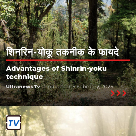
शिनरिन-योकू तकनीक के फायदे
Advantages of Shinrin-yoku
technique
UltranewsTv
| Updated : 05 February, 2025