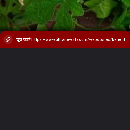
खुल रहा है
https://www.ultranewstv.com/webstories/benefits-of-eating-bitter-gourd-in-monsoon