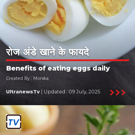
रोज अंडे खाने के फायदे
Benefits of eating eggs daily
Created By : Monika
UltranewsTv
| Updated : 09 July, 2025