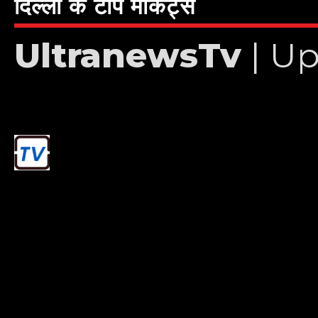
दिल्ली के टॉप मार्केट्स
UltranewsTv
| Up