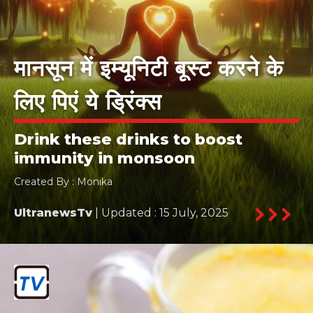
मानसून में इम्यूनिटी बूस्ट करने के
लिए पिएं ये ड्रिंक्स
Drink these drinks to boost
immunity in monsoon
Created By : Monika
UltranewsTv
| Updated : 15 July, 2025