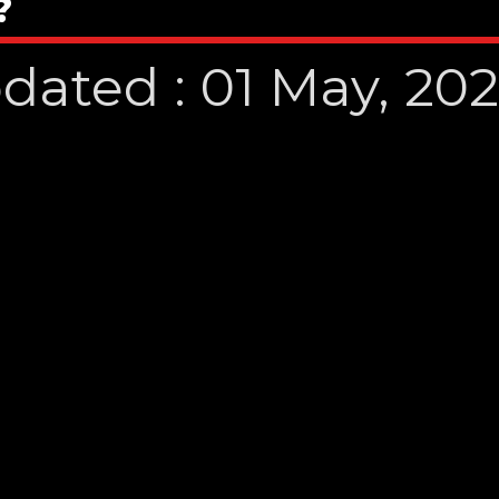
?
dated : 01 May, 20