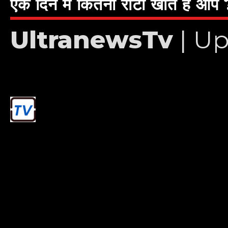
एक दिन में कितनी रोटी खाते हैं आप 
UltranewsTv
| Up