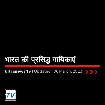
भारत की प्रसिद्ध गायिकाएं
UltranewsTv
| Updated : 06 March, 2023