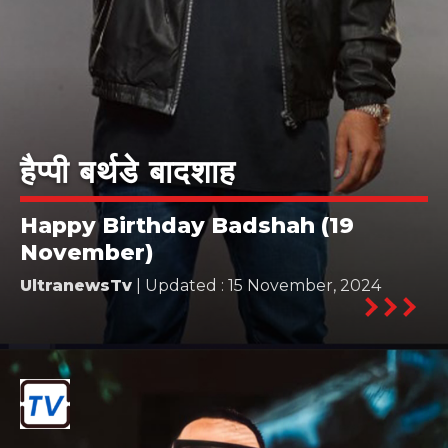
हैप्पी बर्थडे बादशाह
Happy Birthday Badshah (19
November)
UltranewsTv
| Updated : 15 November, 2024