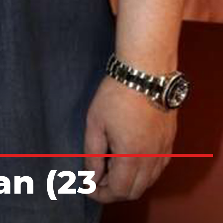
an (23