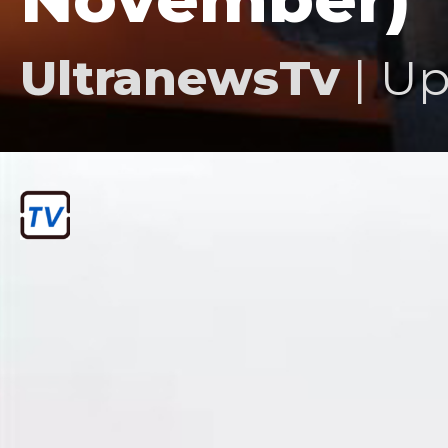
UltranewsTv
| Up