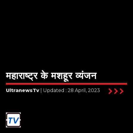
महाराष्ट्र के मशहूर व्यंजन
UltranewsTv
| Updated : 28 April, 2023