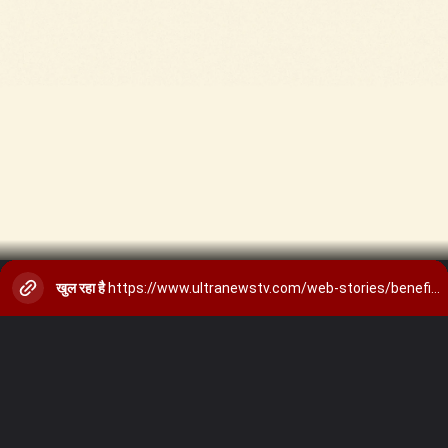
खुल रहा है
https://www.ultranewstv.com/web-stories/benefits-of-gond-katira