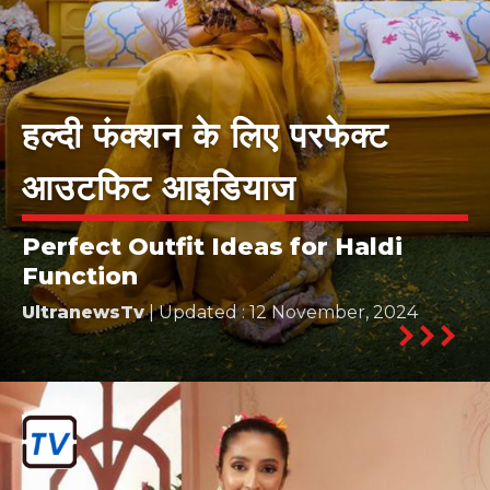
हल्दी फंक्शन के लिए परफेक्ट
आउटफिट आइडियाज
Perfect Outfit Ideas for Haldi
Function
UltranewsTv
| Updated : 12 November, 2024