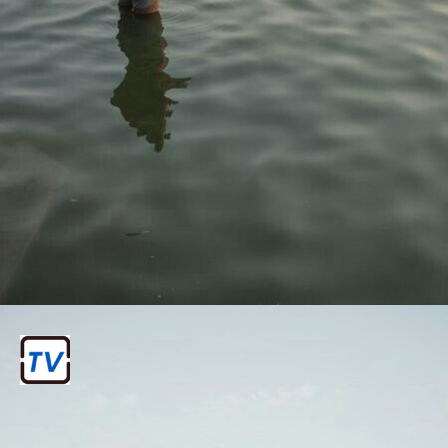
४ . बसंत पंचमी स्नान
चतुर्थ स्नान: 3 फरवरी 2025
बसंत पंचमी का दिन बसंत ऋतु के आगमन का