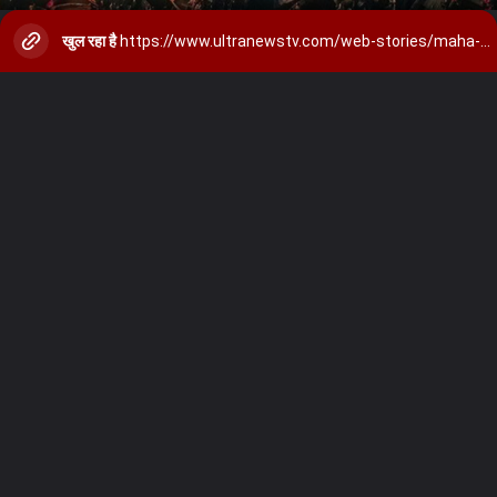
खुल रहा है
https://www.ultranewstv.com/web-stories/maha-kumbh-mela-2025-in-prayagraj/