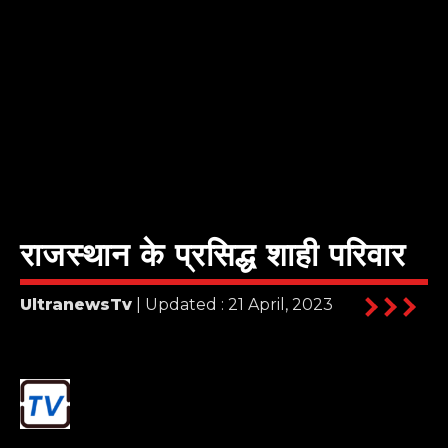
राजस्थान के प्रसिद्ध शाही परिवार
UltranewsTv
| Updated : 21 April, 2023