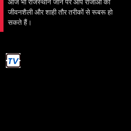
आज भी राजस्थान जाने पर आप राजाओं की
जीवनशैली और शाही तौर तरीकों से रूबरू हो
सकते हैं।