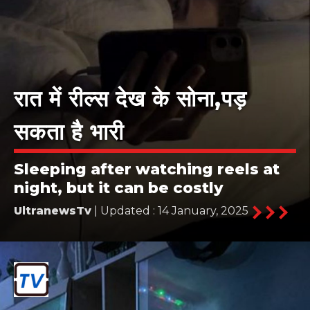
रात में रील्स देख के सोना,पड़
सकता है भारी
Sleeping after watching reels at
night, but it can be costly
UltranewsTv
| Updated : 14 January, 2025