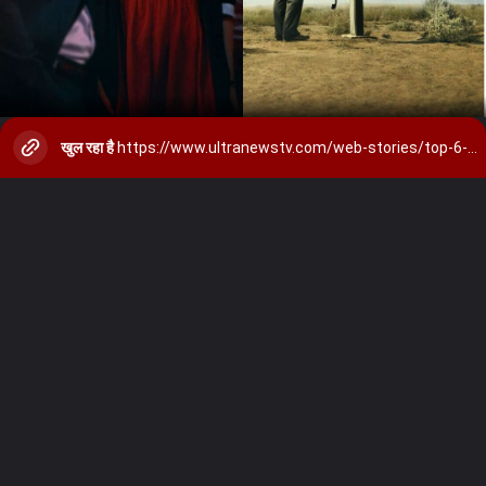
खुल रहा है
https://www.ultranewstv.com/web-stories/top-6-netflix-shows-2024/