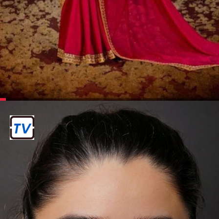
झूला झूलें
पेड़ो पर झूले सावन की फुहार मुबारक हो आपको
तीज का त्यौहार।