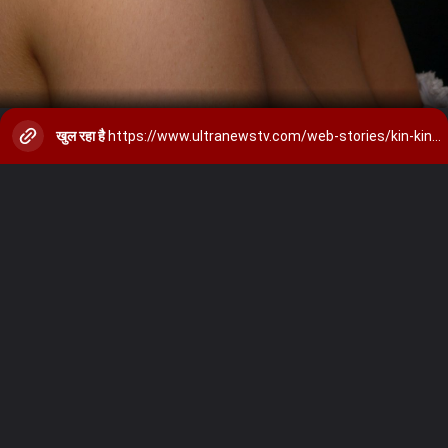
खुल रहा है
https://www.ultranewstv.com/web-stories/kin-kin-chijo-ke-karan-ho-sakta-hai-chahra-kaala/