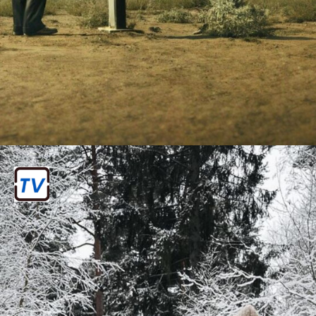
बेटर कॉल सौल (Better Call
Saul)
Breaking Bad का प्रीक्वल इस सीरीज़ के
हाई-इमोशनल और थ्रिलर एलिमेंट्स इसे एक
मास्टरपीस बनाते है।