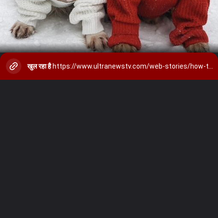
खुल रहा है
https://www.ultranewstv.com/web-stories/how-to-protect-your-pets-in-winter/