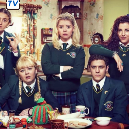
हेअरट्सतोप्पेर (Heartstopper)
LGBTQ सीरीज़ पर आधारित यह सीरीज़ अपनी
मासूमियत और इमोशनल गहराई के लिए सराही
जाती है।