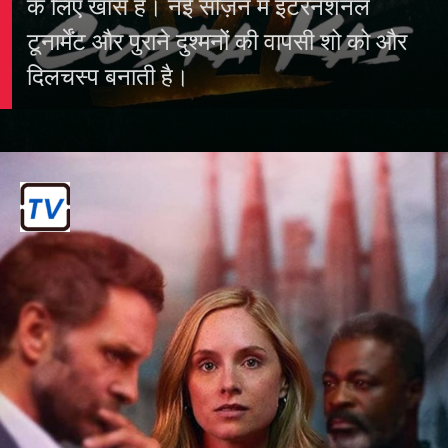
कोबरा कई - सीजन 6 (Cobra Kai
- Season 6)
यह मार्शल आर्ट-ड्रामा `Karate Kid` के फैंस
के लिए खास है। नई सीज़न में इंटरनेशनल
टूनार्मेंट और पुराने दुश्मनों की वापसी शो को और
दिलचस्प बनाती है।