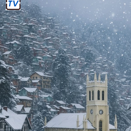
काराकोरम
यह पर्वत श्रृंखला POK और लद्दाख में फैली हुई है
और इसमें K2 (गॉडविन ऑस्टेन) जैसी चोटियाँ हैं।