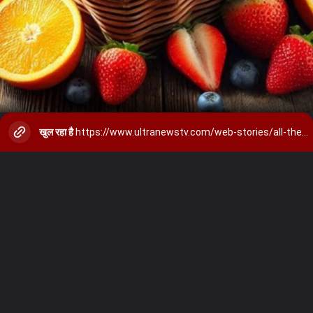
खुल रहा है
https://www.ultranewstv.com/web-stories/all-these-fruits-are-treasures-of-vitamin-c