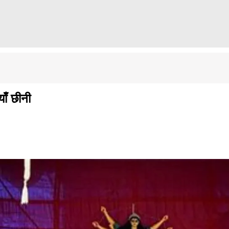
याँ छीनी