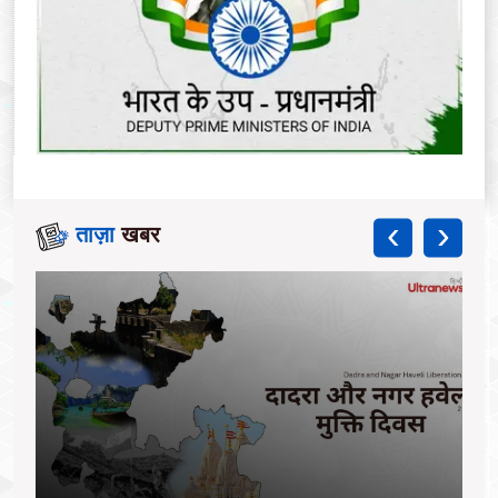
‹
›
ताज़ा
खबर