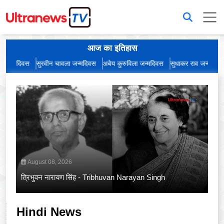
आज का इतिहास
िवस
सुरवीन चावला जन्मदिवस
अबेय कुरुविला जन्मदिवस
सुधाकर राव जन्मदिवस
प्रसन
August 08, 2026
त्रिभुवन नारायण सिंह - Tribhuvan Narayan Singh
Hindi News