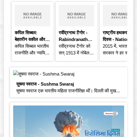
कपिल सिब्बल:
रवींद्रनाथ टैगोर -
राष्ट्रीय हथकरघा
बेहतरीन वकील और
Rabindranath
दिवस - National
अनुभवी राजन...
कपिल सिब्बल भारतीय
Tagore
रवींद्रनाथ टैगोर को
Handloo...
2015 में, भारत
राजनीति और न्यायिक
सन् 1913 में नोबेल
सरकार ने हर साल 7
व्यवस्था का एक ऐसा
पुरस्कार से सम्मानि...
अगस्त को राष्ट्रीय
नाम...
हथकरघा...
सुषमा स्वराज - Sushma Swaraj
सुषमा स्वराज एक भारतीय महिला राजनीतिज्ञ थीं। दिल्ली की मुख...