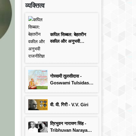
व्यक्तित्व
कपिल सिब्बल: बेहतरीन
वकील और अनुभवी
राजनीतिज्ञ
गोस्वामी तुलसीदास -
Goswami Tulsidas:
जयंती विशेष
वी. वी. गिरी - V.V. Giri
त्रिभुवन नारायण सिंह -
Tribhuvan Narayan