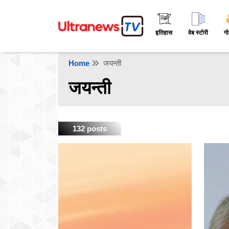
इतिहास
वेब स्टोरी
गो
Home
जयन्ती
जयन्ती
132 posts