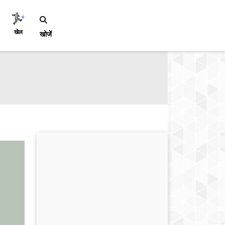
खेल
खोजें