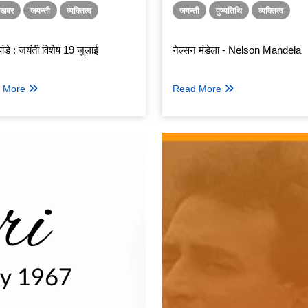
ा खबर
जयन्ती
व्यक्तित्व
जयन्ती
पुण्यतिथि
व्यक्तित्व
ांडे : जयंती विशेष 19 जुलाई
नेल्सन मंडेला - Nelson Mandela
 More
Read More