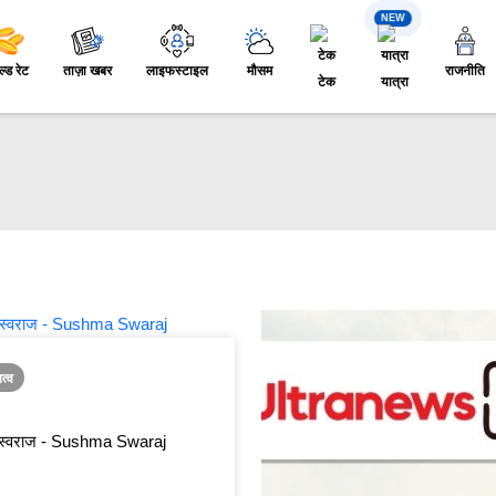
NEW
ल्ड रेट
ताज़ा खबर
लाइफस्टाइल
मौसम
राजनीति
टेक
यात्रा
ित्व
 स्वराज - Sushma Swaraj