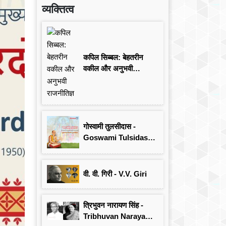
व्यक्तित्व
कपिल सिब्बल: बेहतरीन
वकील और अनुभवी
राजनीतिज्ञ
गोस्वामी तुलसीदास -
Goswami Tulsidas:
जयंती विशेष
वी. वी. गिरी - V.V. Giri
त्रिभुवन नारायण सिंह -
Tribhuvan Narayan