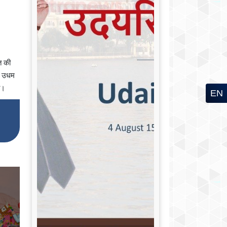
त की
ें उधम
ी।
EN