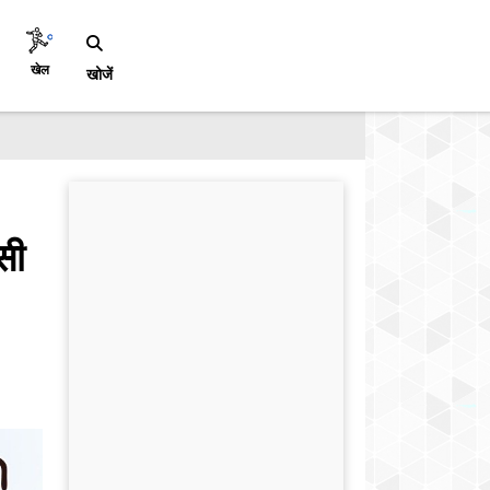
खेल
खोजें
सी