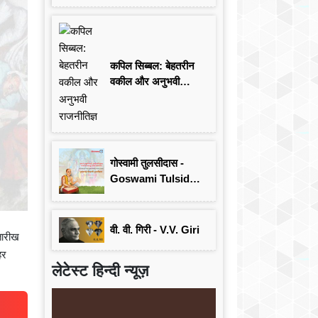
कपिल सिब्बल: बेहतरीन
वकील और अनुभवी
राजनीतिज्ञ
गोस्वामी तुलसीदास -
Goswami Tulsidas:
जयंती विशेष
वी. वी. गिरी - V.V. Giri
 तारीख
हर
लेटेस्ट हिन्दी न्यूज़