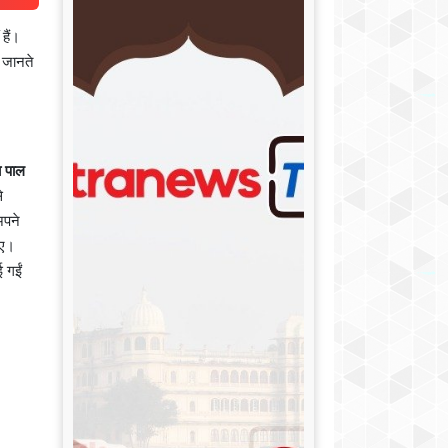
हैं।
ं जानते
य पाल
े
अपने
िए।
 गईं