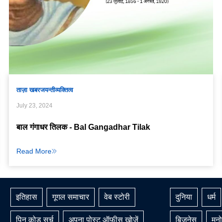
ताज़ा खबर
जयन्ती
व्यक्तित्व
July 23, 2024
बाल गंगाधर तिलक - Bal Gangadhar Tilak
Read More
इतिहास
गूगल समाचार
वेब स्टोरी
दुनिया
धर्म
पिन कोड सर्च
अपना पोस्ट ऑफीस खोजें
बिजनेस
मनो