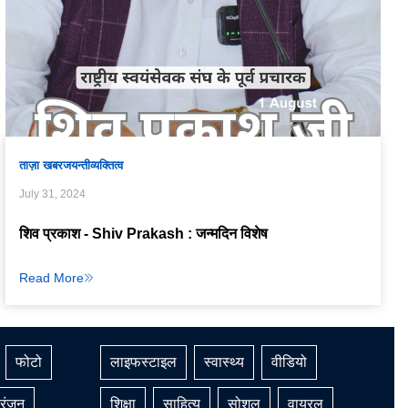
ताज़ा खबर
जयन्ती
व्यक्तित्व
July 31, 2024
शिव प्रकाश - Shiv Prakash : जन्मदिन विशेष
Read More
फोटो
लाइफस्टाइल
स्वास्थ्य
वीडियो
रंजन
शिक्षा
साहित्य
सोशल
वायरल