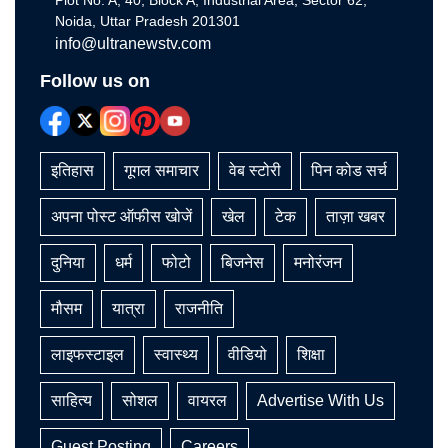
Plot No. A, 40, Block A, Industrial Area, Sector 62,
Noida, Uttar Pradesh 201301
info@ultranewstv.com
Follow us on
इतिहास
गूगल समाचार
वेब स्टोरी
पिन कोड सर्च
अपना पोस्ट ऑफीस खोजें
खेल
टेक
ताज़ा खबर
दुनिया
धर्म
फोटो
बिजनेस
मनोरंजन
मौसम
यात्रा
राजनीति
लाइफस्टाइल
स्वास्थ्य
वीडियो
शिक्षा
साहित्य
सोशल
वायरल
Advertise With Us
Guest Posting
Careers