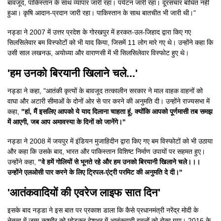
बावजूद, पाकिस्तान के साथ व्यापार जारी रहा। पर्यटन जारी रहा। दूरसंचार बाधित नहीं
हुआ। कृषि आदान-प्रदान जारी रहा। पाकिस्तान के साथ बातचीत भी जारी थी।"
नड्डा ने 2007 में उत्तर प्रदेश के गोरखपुर में हरकत-उल-जिहाद द्वारा किए गए
सिलसिलेवार बम विस्फोटों को भी याद किया, जिसमें 11 लोग मारे गए थे। उन्होंने कहा कि
उसी साल लखनऊ, अयोध्या और वाराणसी में भी सिलसिलेवार विस्फोट हुए थे।
'हम उनको बिरयानी खिलाने चले...'
नड्डा ने कहा, "आतंकी कृत्यों के बावजूद तत्कालीन सरकार ने माल वाहक वाहनों को
वाघा और अटारी सीमाओं के दोनों ओर से पार करने की अनुमति दी। उन्होंने राज्यसभा में
कहा,
"हां, मैं इसलिए आपको ये याद दिलाना चाहता हूं, क्योंकि आपको पूर्णमासी तब समझ
में आएगी, जब आप अमावस्या के दिनों को जानेंगे।"
नड्डा ने 2008 में जयपुर में इंडियन मुजाहिदीन द्वारा किए गए बम विस्फोटों को भी उठाया
और कहा कि उसके बाद, भारत और पाकिस्तान विशिष्ट निर्माण उपायों पर सहमत हुए।
उन्होंने कहा,
"वे हमें गोलियों से भूनते रहे और हम उनको बिरयानी खिलाने चले।।।
उन्होंने एलओसी पार करने के लिए ट्रिपल-एंट्री परमिट की अनुमति दे दी।"
'आतंकवादियों की एवरेज लाइफ सात दिन'
इसके बाद नड्डा ने इस बात पर प्रकाश डाला कि कैसे प्रधानमंत्री नरेंद्र मोदी के
नेतृत्व में जम्मू-कश्मीर को छोड़कर देशभर में आतंकवादी हमलों को रोका गया। 2016 के