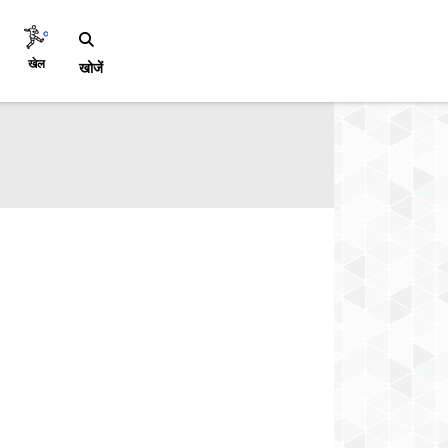
खेल
खोजें