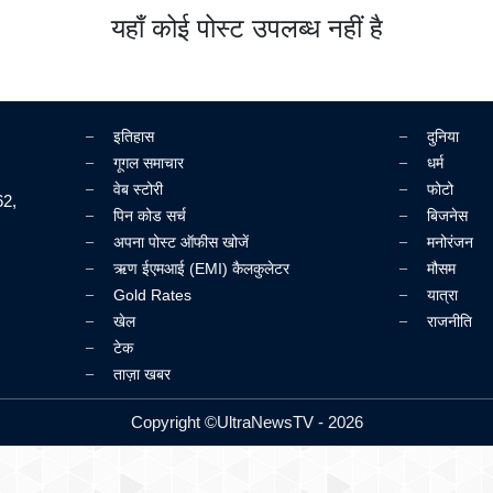
यहाँ कोई पोस्ट उपलब्ध नहीं है
इतिहास
दुनिया
गूगल समाचार
धर्म
वेब स्टोरी
फोटो
62,
पिन कोड सर्च
बिजनेस
अपना पोस्ट ऑफीस खोजें
मनोरंजन
ऋण ईएमआई (EMI) कैलकुलेटर
मौसम
Gold Rates
यात्रा
खेल
राजनीति
टेक
ताज़ा खबर
Copyright ©UltraNewsTV - 2026