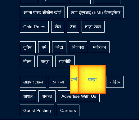
अपना पोस्ट ऑफीस खोजें
ऋण ईएमआई (EMI) कैलकुलेटर
Gold Rates
खेल
टेक
ताज़ा खबर
दुनिया
धर्म
फोटो
बिजनेस
मनोरंजन
मौसम
यात्रा
राजनीति
unTV Special
उप प्रधानमंत्री
उपराष्ट्रपति
यात्रा
लाइफस्टाइल
स्वास्थ्य
वीडियो
शिक्षा
साहित्य
सोशल
वायरल
Advertise With Us
Guest Posting
Careers
Copyright ©UltraNewsTV - 2026