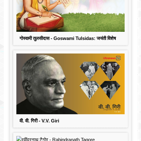
गोस्वामी तुलसीदास - Goswami Tulsidas: जयंती विशेष
वी. वी. गिरी - V.V. Giri