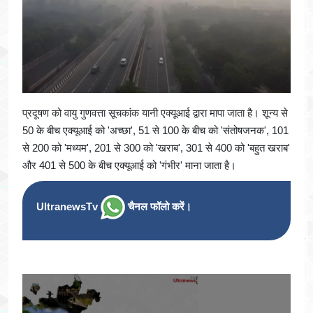
प्रदूषण को वायु गुणवत्ता सूचकांक यानी एक्यूआई द्वारा मापा जाता है। शून्य से
50 के बीच एक्यूआई को 'अच्छा', 51 से 100 के बीच को 'संतोषजनक', 101
से 200 को 'मध्यम', 201 से 300 को 'खराब', 301 से 400 को 'बहुत खराब'
और 401 से 500 के बीच एक्यूआई को 'गंभीर' माना जाता है।
UltranewsTv
चैनल फॉलो करें।