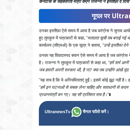
कर्नाटक के सहकारिता मंत्री केएन राजन्ना ने इस्तीफ़ा दे दिया
गूगल पर Ultran
उनका इस्तीफ़ा ऐसे समय में आया है जब कांग्रेस ने चुनाव आयो
हुए तुमकुरु में पत्रकारों से कहा,
"मतदाता सूची तब बनाई गई थी जब
कार्यालय (सीएमओ) के एक सूत्र ने बताया,
"उन्हें इस्तीफा दे
उनका यह विवादास्पद बयान ऐसे समय में आया है जब कांग्रेस ने
है। राजन्ना ने तुमकुरु में पत्रकारों से कहा था,
"हमें शर्म आन
जब हमारी अपनी सरकार थी, है ना? क्या तब उन्होंने आंखें मूंद 
"यह सच है कि ये अनियमितताएं हुईं। इसमें कोई झूठ नहीं है। 
"हमें इन घटनाओं से सबक लेना चाहिए और सावधानी से कदम उठा
प्रधानमंत्री बन गए। यह सौ प्रतिशत सच है।"
∎
UltranewsTv
चैनल फॉलो करें।