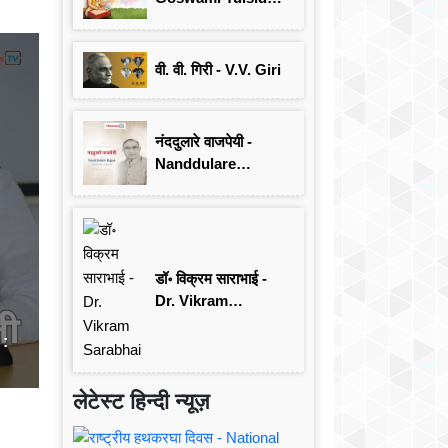
जयंती विशेष
वी. वी. गिरी - V.V. Giri
नंददुलारे वाजपेयी -
Nanddulare
Vajpayee
डॉ॰ विक्रम साराभाई -
Dr. Vikram
Sarabhai
 :
लेटेस्ट हिन्दी न्यूज़