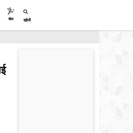
खेल
खोजें
ाई