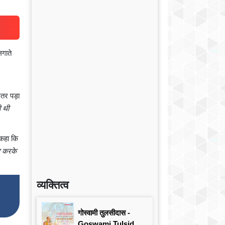
लगाते
उतर पड़ा
ी थी
 कहा कि
व करके
व्यक्तित्व
गोस्वामी तुलसीदास -
Goswami Tulsidas: