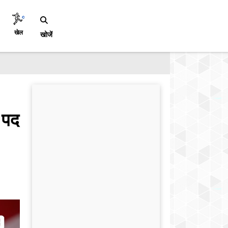
खेल
खोजें
ी पद