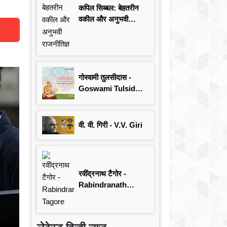
कपिल सिब्बल: बेहतरीन
वकील और अनुभवी
राजनीतिज्ञ
गोस्वामी तुलसीदास -
Goswami Tulsidas:
जयंती विशेष
वी. वी. गिरी - V.V. Giri
रवींद्रनाथ टैगोर -
Rabindranath
Tagore