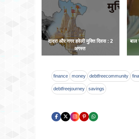
दादरा और नगर हवेली मुक्ति दिवस : 2
बाल
अगस्त
finance
money
debtfreecommunity
fin
debtfreejourney
savings