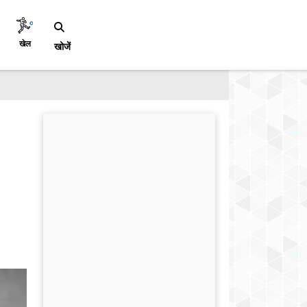
खेल
खोजें