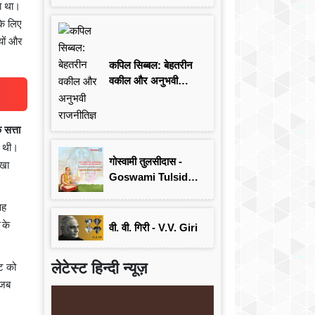
ा था।
के लिए
यों और
कपिल सिब्बल: बेहतरीन
वकील और अनुभवी
राजनीतिज्ञ
सत्ता
ी थी।
गोस्वामी तुलसीदास -
रखा
Goswami Tulsidas:
जयंती विशेष
वह
के
वी. वी. गिरी - V.V. Giri
लेटेस्ट हिन्दी न्यूज़
ट को
 जब