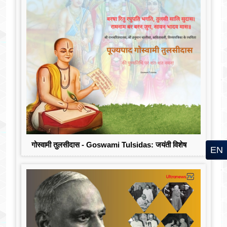
गोस्वामी तुलसीदास - Goswami Tulsidas: जयंती विशेष
EN