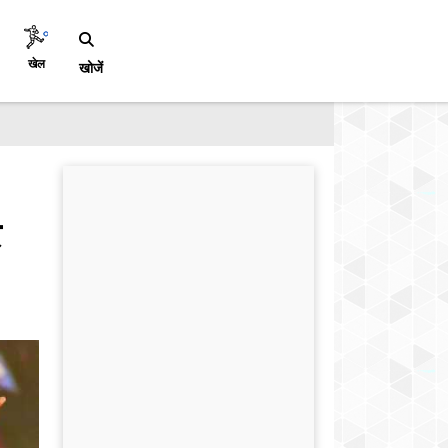
खेल
खोजें
र