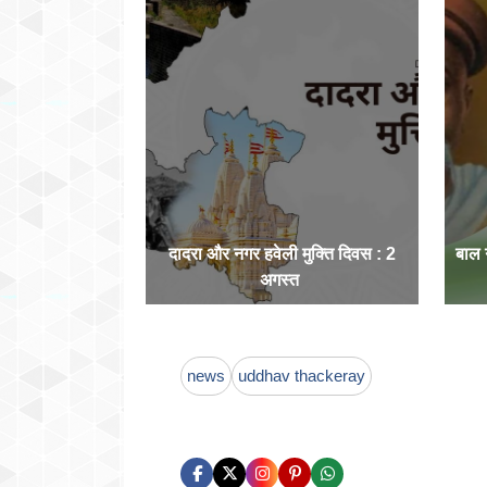
दादरा और नगर हवेली मुक्ति दिवस : 2
बाल
अगस्त
news
uddhav thackeray