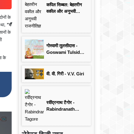
कपिल सिब्बल: बेहतरीन
वकील और अनुभवी
ोनों के
राजनीतिज्ञ
 था,
"मैं
ानों के
नी
गोस्वामी तुलसीदास -
Goswami Tulsidas:
ा के
जयंती विशेष
वी. वी. गिरी - V.V. Giri
रवींद्रनाथ टैगोर -
Rabindranath
Tagore