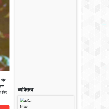
और
'जय
व्यक्तित्व
के किए