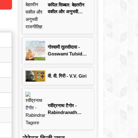
कपिल सिब्बल: बेहतरीन
वकील और अनुभवी
राजनीतिज्ञ
गोस्वामी तुलसीदास -
Goswami Tulsidas:
जयंती विशेष
वी. वी. गिरी - V.V. Giri
रवींद्रनाथ टैगोर -
Rabindranath
Tagore