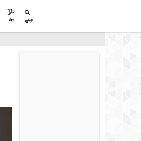
खेल
खोजें