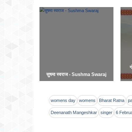
ग
सुषमा स्वराज - Sushma Swaraj
womens day
womens
Bharat Ratna
p
Deenanath Mangeshkar
singer
6 Febru