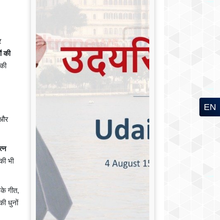
र
ं की
 की
EN
 और
त्न
 की भी
के गीत,
ी धुनों