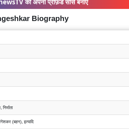
ewsTV को अपना प्रीफ़र्ड सोर्स बनाएँ
Mangeshkar Biography
 निर्माता
ंगेशकर (बहन), इत्यादि