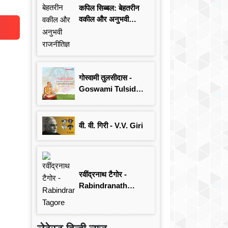
कपिल सिब्बल: बेहतरीन
वकील और अनुभवी
राजनीतिज्ञ
गोस्वामी तुलसीदास -
Goswami Tulsidas:
जयंती विशेष
वी. वी. गिरी - V.V. Giri
रवींद्रनाथ टैगोर -
Rabindranath
Tagore