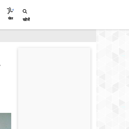
खेल
खोजें