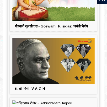
गोस्वामी तुलसीदास - Goswami Tulsidas: जयंती विशेष
वी. वी. गिरी - V.V. Giri