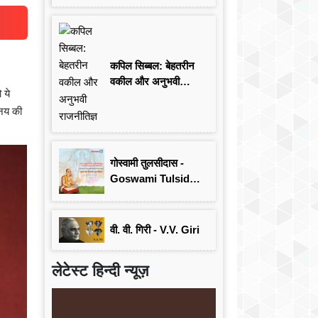
कपिल सिब्बल: बेहतरीन
वकील और अनुभवी
 ये
राजनीतिज्ञ
िनय की
गोस्वामी तुलसीदास -
Goswami Tulsidas:
जयंती विशेष
वी. वी. गिरी - V.V. Giri
लेटेस्ट हिन्दी न्यूज़