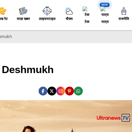
NEW
ल्ड रेट
ताज़ा खबर
लाइफस्टाइल
मौसम
राजनीति
टेक
यात्रा
eshmukh
ish Deshmukh