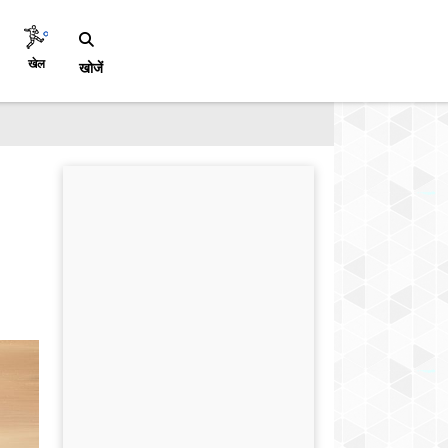
खेल
खोजें