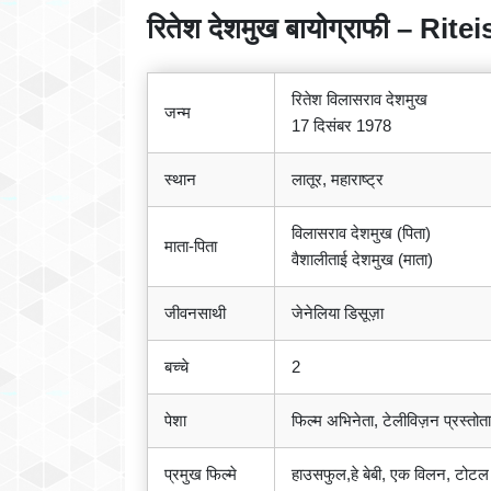
रितेश देशमुख बायोग्राफी – 
रितेश विलासराव देशमुख
जन्म
17 दिसंबर 1978
स्थान
लातूर, महाराष्ट्र
विलासराव देशमुख (पिता)
माता-पिता
वैशालीताई देशमुख (माता)
जीवनसाथी
जेनेलिया डिसूज़ा
बच्चे
2
पेशा
फिल्म अभिनेता, टेलीविज़न प्रस्तोता,
प्रमुख फिल्मे
हाउसफुल,हे बेबी, एक विलन, टो