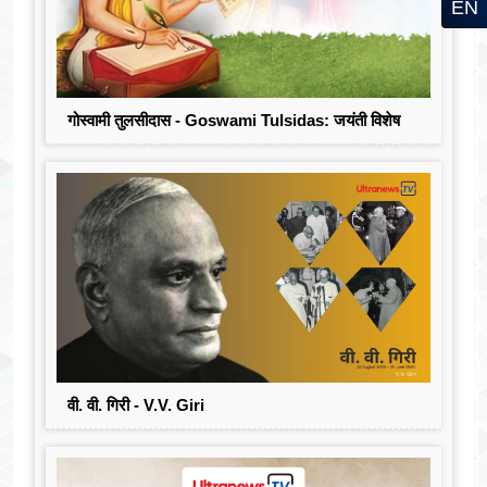
EN
गोस्वामी तुलसीदास - Goswami Tulsidas: जयंती विशेष
वी. वी. गिरी - V.V. Giri