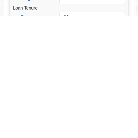
Loan Tenure
Tenure Unit
Loan Type
CALCULATE EMI
Facebook Fanpage