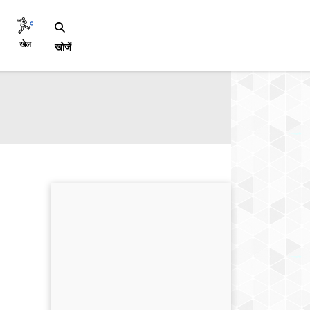
खेल
खोजें