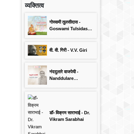
व्यक्तित्व
गोस्वामी तुलसीदास -
Goswami Tulsidas:
जयंती विशेष
वी. वी. गिरी - V.V. Giri
नंददुलारे वाजपेयी -
Nanddulare
Vajpayee
डॉ॰ विक्रम साराभाई - Dr.
Vikram Sarabhai