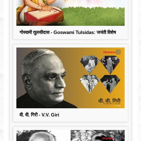
गोस्वामी तुलसीदास - Goswami Tulsidas: जयंती विशेष
वी. वी. गिरी - V.V. Giri