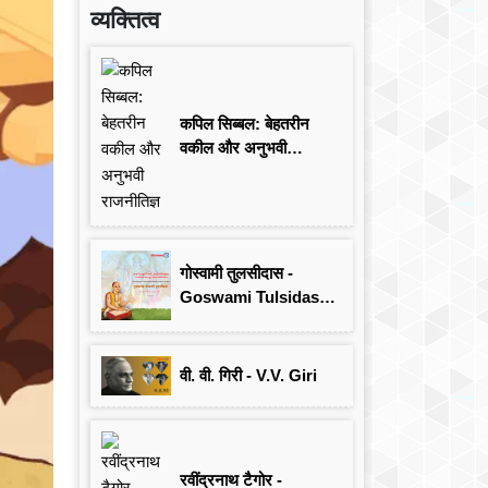
व्यक्तित्व
कपिल सिब्बल: बेहतरीन
वकील और अनुभवी
राजनीतिज्ञ
गोस्वामी तुलसीदास -
Goswami Tulsidas:
जयंती विशेष
वी. वी. गिरी - V.V. Giri
रवींद्रनाथ टैगोर -