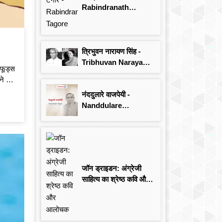
Rabindranath
Tagore
त्रिभुवन नारायण सिंह -
Tribhuvan Narayan
 फूड्स
Singh
ने से
नंददुलारे वाजपेयी -
Nanddulare
Vajpayee
जॉन ड्राइडन: अंग्रेजी
साहित्य का श्रेष्ठ कवि और
आलोचक