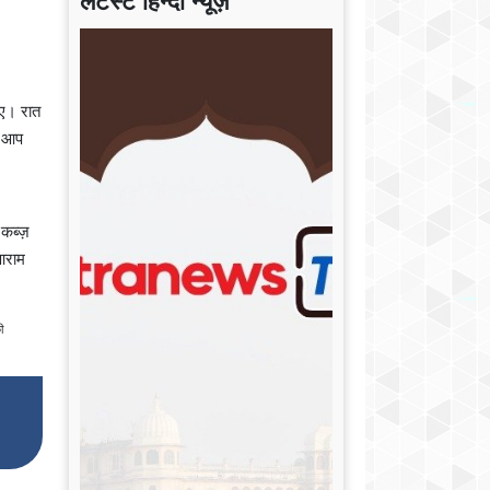
लेटेस्ट हिन्दी न्यूज़
िए। रात
। आप
 कब्ज़
आराम
ी