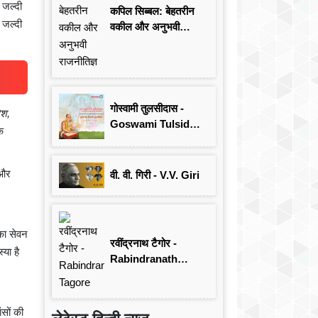
 जल्दी
कपिल सिब्बल: बेहतरीन
 जल्दी
वकील और अनुभवी
राजनीतिज्ञ
गोस्वामी तुलसीदास -
िश,
Goswami Tulsidas:
े
जयंती विशेष
ं और
वी. वी. गिरी - V.V. Giri
का सेवन
रवींद्रनाथ टैगोर -
या है
Rabindranath
Tagore
ंसों की