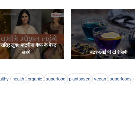
रात्रि लुक: कटरीना कैफ के बेस्ट
लहंगे
बटरफ्लाई पी टी रेसिपी
althy
health
organic
superfood
plantbased
vegan
superfoods