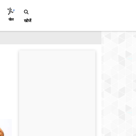
खेल
खोजें