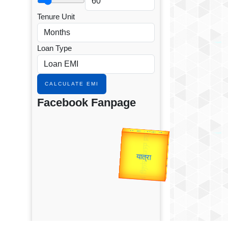
Tenure Unit
Loan Type
CALCULATE EMI
Facebook Fanpage
उप प्रधानमंत्री
उपराष्ट्रपति
Valentine's
Gold Rate
unTV Special
यात्रा