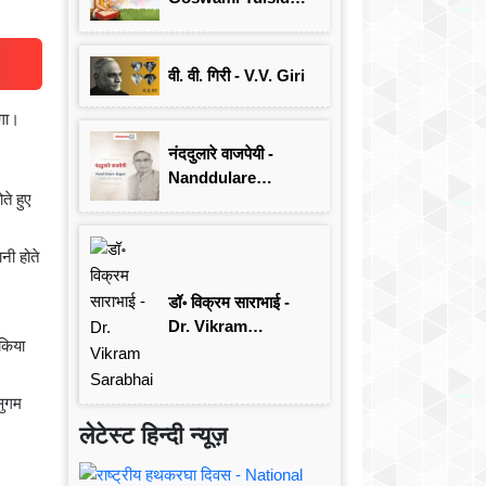
जयंती विशेष
वी. वी. गिरी - V.V. Giri
एगा।
नंददुलारे वाजपेयी -
Nanddulare
ते हुए
Vajpayee
नी होते
डॉ॰ विक्रम साराभाई -
Dr. Vikram
 किया
Sarabhai
सुगम
लेटेस्ट हिन्दी न्यूज़