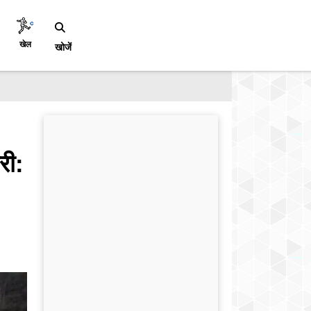
खेल
खोजें
री: