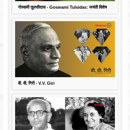
गोस्वामी तुलसीदास - Goswami Tulsidas: जयंती विशेष
वी. वी. गिरी - V.V. Giri